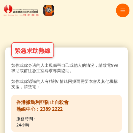
緊急求助熱線
如你或你身邊的人出現傷害自己或他人的情況，請致電999
求助或前往急症室尋求專業協助。
如你或你認識的人有精神/ 情緒困擾而需要本會及其他機構
支援，請致電︰
香港撒瑪利亞防止自殺會
熱線中心：2389 2222
服務時間︰
24小時