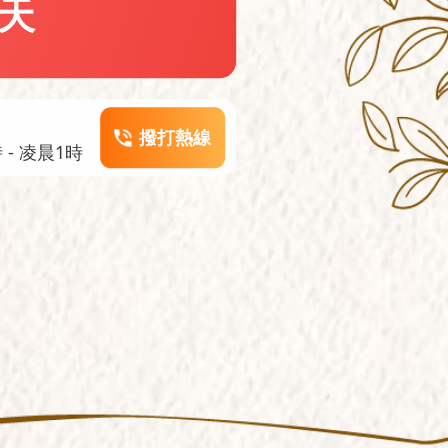
天
撥打熱線
- 凌晨1時